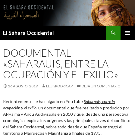
Saltar
al
contenido
Buscar
El Sáhara Occidental
MENÚ
PRINCI
DOCUMENTAL
«SAHARAUIS, ENTRE LA
OCUPACIÓN Y EL EXILIO»
26 AGOSTO, 2019
LLUISRODRICAP
DEJA UN COMENTARIO
Recientemente se ha colgado en YouTube
Saharauis, entre la
ocupación y el exilio
, un documental que fue realizado y producido por
Al-Haima y Anou Audivisuals en 2010 y que, desde una perspectiva
cronológica, explica los orígenes y las principales claves del conflicto
del Sahara Occidental, sobre todo desde que España entregó el
territorio a Marruecos y Mauritania a finales de 1975.