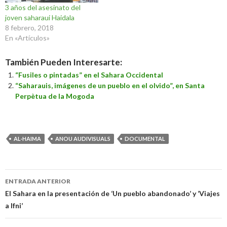
3 años del asesinato del
joven saharaui Haidala
8 febrero, 2018
En «Artículos»
También Pueden Interesarte:
“Fusiles o pintadas” en el Sahara Occidental
“Saharauis, imágenes de un pueblo en el olvido”, en Santa
Perpètua de la Mogoda
AL-HAIMA
ANOU AUDIVISUALS
DOCUMENTAL
Navegación
ENTRADA ANTERIOR
de
El Sahara en la presentación de ‘Un pueblo abandonado’ y ‘Viajes
a Ifni’
entradas