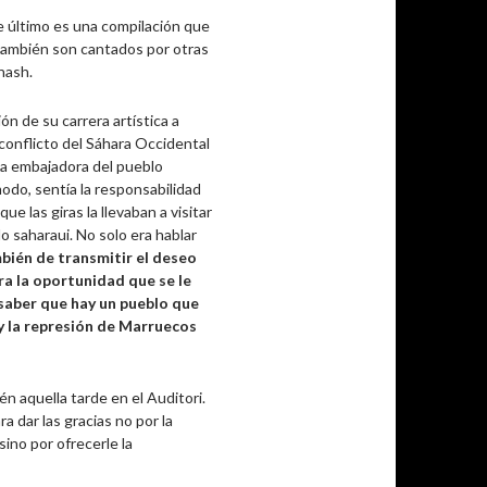
e último es una compilación que
, también son cantados por otras
nash.
ón de su carrera artística a
 conflicto del Sáhara Occidental
ma embajadora del pueblo
modo, sentía la responsabilidad
e las giras la llevaban a visitar
o saharaui. No solo era hablar
bién de transmitir el deseo
era la oportunidad que se le
saber que hay un pueblo que
y la represión de Marruecos
én aquella tarde en el Auditori.
 dar las gracias no por la
ino por ofrecerle la