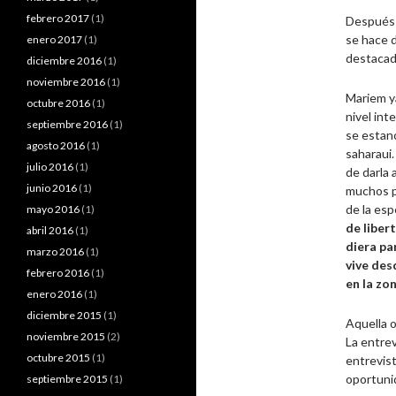
febrero 2017
(1)
Después 
se hace 
enero 2017
(1)
destacada
diciembre 2016
(1)
noviembre 2016
(1)
Mariem ya
octubre 2016
(1)
nivel int
septiembre 2016
(1)
se estan
agosto 2016
(1)
saharaui.
julio 2016
(1)
de darla 
junio 2016
(1)
muchos pa
de la esp
mayo 2016
(1)
de liber
abril 2016
(1)
diera pa
marzo 2016
(1)
vive des
febrero 2016
(1)
en la zo
enero 2016
(1)
diciembre 2015
(1)
Aquella o
noviembre 2015
(2)
La entrev
octubre 2015
(1)
entrevist
oportunid
septiembre 2015
(1)