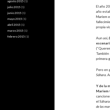
agosto 2015
(1)
El año 2
julio 2015
(1)
año estal
junio 2015
(1)
Mariem en
mayo 2015
(1)
fallecimi
abril 2015
(1)
propia vi
marzo 2015
(1)
febrero 2015
(1)
Aun así,
escenari
(“Querem
También
primera 
Pero en g
Sáhara. Au
Y de la 
Mariem t
cancione
el Sáhara
de las man