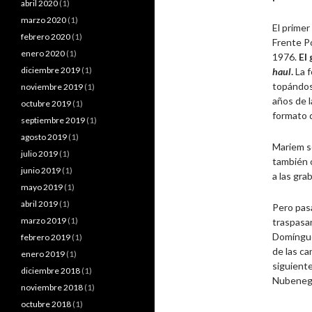
abril 2020
(1)
marzo 2020
(1)
El primer
febrero 2020
(1)
Frente P
enero 2020
(1)
1976.
El
diciembre 2019
(1)
haul
.
La f
topándose
noviembre 2019
(1)
años de 
octubre 2019
(1)
formato d
septiembre 2019
(1)
agosto 2019
(1)
Mariem so
julio 2019
(1)
también o
junio 2019
(1)
a las gra
mayo 2019
(1)
abril 2019
(1)
Pero pas
marzo 2019
(1)
traspasa
Domínguez
febrero 2019
(1)
de las ca
enero 2019
(1)
siguient
diciembre 2018
(1)
Nubeneg
noviembre 2018
(1)
octubre 2018
(1)