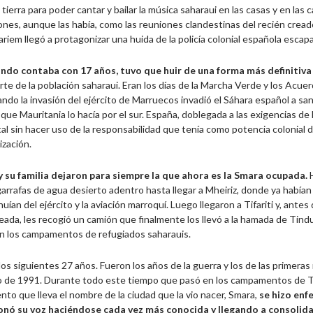
 tierra para poder cantar y bailar la música saharaui en las casas y en las 
ones, aunque las había, como las reuniones clandestinas del recién cread
riem llegó a protagonizar una huida de la policía colonial española esca
ndo contaba con 17 años, tuvo que huir de una forma más definitiv
te de la población saharaui. Eran los días de la Marcha Verde y los Acuer
ndo la invasión del ejército de Marruecos invadió el Sáhara español a sa
que Mauritania lo hacía por el sur. España, doblegada a las exigencias d
l sin hacer uso de la responsabilidad que tenía como potencia colonial 
ización.
 su familia dejaron para siempre la que ahora es la Smara ocupada.
arrafas de agua desierto adentro hasta llegar a Mheiriz, donde ya había
uían del ejército y la aviación marroquí. Luego llegaron a Tifariti y, ante
da, les recogió un camión que finalmente los llevó a la hamada de Tindu
n los campamentos de refugiados saharauis.
 los siguientes 27 años. Fueron los años de la guerra y los de las primer
io de 1991. Durante todo este tiempo que pasó en los campamentos de T
o que lleva el nombre de la ciudad que la vio nacer, Smara,
se hizo enfe
onó su voz haciéndose cada vez más conocida y llegando a consolida