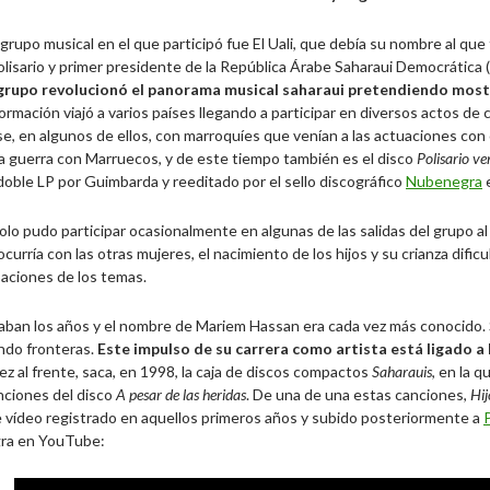
 grupo musical en el que participó fue El Uali, que debía su nombre al que
olisario y primer presidente de la República Árabe Saharaui Democrátic
 grupo revolucionó el panorama musical saharaui pretendiendo mostra
ormación viajó a varios países llegando a participar en diversos actos de 
, en algunos de ellos, con marroquíes que venían a las actuaciones con 
la guerra con Marruecos, y de este tiempo también es el disco
Polisario v
oble LP por Guimbarda y reeditado por el sello discográfico
Nubenegra
lo pudo participar ocasionalmente en algunas de las salidas del grupo a
curría con las otras mujeres, el nacimiento de los hijos y su crianza dificu
baciones de los temas.
aban los años y el nombre de Mariem Hassan era cada vez más conocido.
ndo fronteras.
Este impulso de su carrera como artista está ligado a
 al frente, saca, en 1998, la caja de discos compactos
Saharauis
, en la 
nciones del disco
A pesar de las heridas
. De una de una estas canciones,
Hij
e vídeo registrado en aquellos primeros años y subido posteriormente a
ra en YouTube: