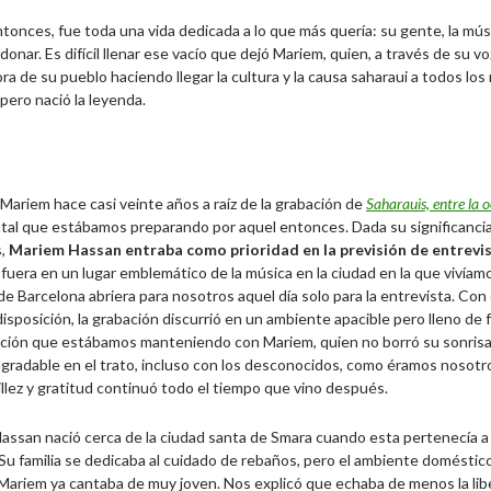
onces, fue toda una vida dedicada a lo que más quería: su gente, la músic
onar. Es difícil llenar ese vacío que dejó Mariem, quien, a través de su v
a de su pueblo haciendo llegar la cultura y la causa saharaui a todos los
pero nació la leyenda.
Mariem hace casi veinte años a raíz de la grabación de
Saharauis, entre la o
al que estábamos preparando por aquel entonces. Dada su significancia e
s,
Mariem Hassan entraba como prioridad en la previsión de entrevis
 fuera en un lugar emblemático de la música en la ciudad en la que vivía
de Barcelona abriera para nosotros aquel día solo para la entrevista. Con
isposición, la grabación discurrió en un ambiente apacible pero lleno de 
ción que estábamos manteniendo con Mariem, quien no borró su sonrisa e
 agradable en el trato, incluso con los desconocidos, como éramos nosot
llez y gratitud continuó todo el tiempo que vino después.
ssan nació cerca de la ciudad santa de Smara cuando esta pertenecía a 
Su familia se dedicaba al cuidado de rebaños, pero el ambiente doméstico
 Mariem ya cantaba de muy joven. Nos explicó que echaba de menos la li