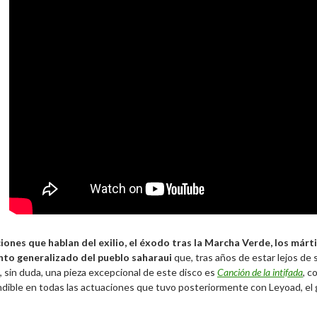
iones que hablan del exilio, el éxodo tras la Marcha Verde, los márti
nto generalizado del pueblo saharaui
que, tras años de estar lejos de s
o, sin duda, una pieza excepcional de este disco es
Canción de la intifada
, c
ndible en todas las actuaciones que tuvo posteriormente con Leyoad, el