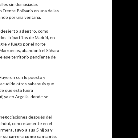
calles sin demasiadas
o Frente Polisario en una de las
pando por una ventana.
a desierto adentro,
como
dos Tripartitos de Madrid, en
ngre y fuego por el norte
e Marruecos, abandonó el Sáhara
de ese territorio pendiente de
Huyeron con lo puesto y
n acudido otros saharauis que
s de que esta fuera
f, ya en Argelia, donde se
as negociaciones después del
induf, concretamente en el
rmera, tuvo a sus 5 hijos y
r su carrera como cantante.