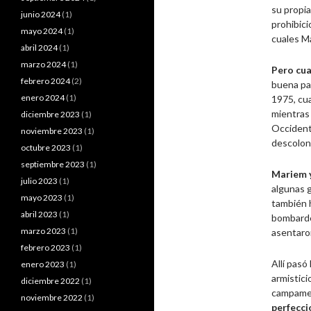
su propia
junio 2024
(1)
prohibici
mayo 2024
(1)
cuales Ma
abril 2024
(1)
marzo 2024
(1)
Pero cua
febrero 2024
(2)
buena par
enero 2024
(1)
1975, cua
mientras 
diciembre 2023
(1)
Occidenta
noviembre 2023
(1)
descolon
octubre 2023
(1)
septiembre 2023
(1)
Mariem y
julio 2023
(1)
algunas g
mayo 2023
(1)
también h
abril 2023
(1)
bombardea
marzo 2023
(1)
asentaro
febrero 2023
(1)
Allí pasó
enero 2023
(1)
armistic
diciembre 2022
(1)
campament
noviembre 2022
(1)
perfecci