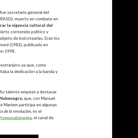
 fue secretario general del
a (RASD), muerto en combate en
r la vigencia cultural del
cierto contenido político y
objeto de boicotearlas. Eran los
encerá
(1982), publicado en
en 1998.
l extranjero ya que, como
ltaba la dedicación a la banda y
 Su talento empezó a destacar
 Nubenegra,
que, con Manuel
que Mariem participa en algunas
os de la revolución
, es el
Promonubenegra
, el canal de