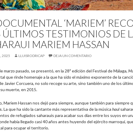
DOCUMENTAL ‘MARIEM’ REC
 ÚLTIMOS TESTIMONIOS DE 
HARAUI MARIEM HASSAN
, 2025
LLUISRODRICAP
DEJA UN COMENTARIO
e marzo pasado, se presentó, en la 28ª edición del Festival de Málaga,
Ma
al que rinde homenaje a la que ha sido el máximo exponente de la canci
 de Javier Corcuera, no solo recoge su arte, sino también uno de los últi
 su muerte, en 2015.
o, Mariem Hassan nos dejó para siempre, aunque también para siempre q
. La que ha sido la cantante más representativa de la música
haul
saharau
tos de refugiados saharauis para acabar sus días entre los suyos en una
onde había llegado casi 40 años antes huyendo del ejército marroquí, qu
l para ocupar el territorio.