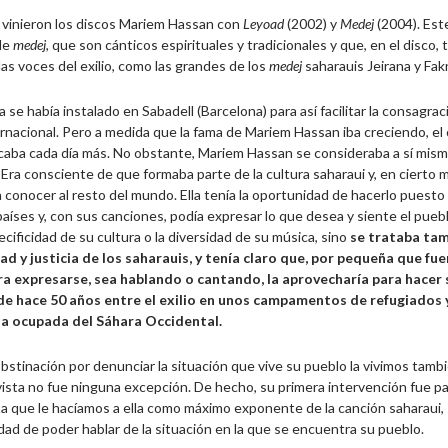
vinieron los discos Mariem Hassan con
Leyoad
(2002) y
Medej
(2004). Est
de
medej
, que son cánticos espirituales y tradicionales y que, en el disco
s voces del exilio, como las grandes de los
medej
saharauis Jeirana y Fak
 se había instalado en Sabadell (Barcelona) para así facilitar la consagraci
ernacional. Pero a medida que la fama de Mariem Hassan iba creciendo, el
caba cada día más. No obstante, Mariem Hassan se consideraba a sí mis
 Era consciente de que formaba parte de la cultura saharaui y, en cierto 
a conocer al resto del mundo. Ella tenía la oportunidad de hacerlo puesto qu
íses y, con sus canciones, podía expresar lo que desea y siente el puebl
ecificidad de su cultura o la diversidad de su música, sino
se trataba tam
tad y justicia de los saharauis, y tenía claro que, por pequeña que fu
ra expresarse, sea hablando o cantando, la aprovecharía
para hacer 
de hace 50 años entre el exilio en unos campamentos de refugiados 
na ocupada del Sáhara Occidental.
bstinación por denunciar la situación que vive su pueblo la vivimos tambi
ista no fue ninguna excepción. De hecho, su primera intervención fue para
a que le hacíamos a ella como máximo exponente de la canción saharaui, s
ad de poder hablar de la situación en la que se encuentra su pueblo.