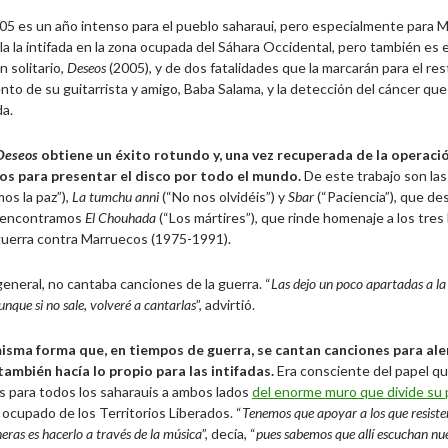
005 es un año intenso para el pueblo saharaui, pero especialmente para
la la intifada en la zona ocupada del Sáhara Occidental, pero también es e
 solitario,
Deseos
(2005), y de dos fatalidades que la marcarán para el res
ento de su guitarrista y amigo, Baba Salama, y la detección del cáncer q
da.
Deseos
obtiene un éxito rotundo y, una vez recuperada de la operació
os para presentar el disco por todo el mundo.
De este trabajo son la
os la paz”),
La tumchu anni
(“No nos olvidéis”) y
Sbar
(“Paciencia”), que de
 encontramos
El Chouhada
(“Los mártires”), que rinde homenaje a los tre
guerra contra Marruecos (1975-1991).
eneral, no cantaba canciones de la guerra. “
Las dejo un poco apartadas a la
nque si no sale, volveré a cantarlas
”, advirtió.
misma forma que, en tiempos de guerra, se cantan canciones para ale
ambién hacía lo propio para las intifadas.
Era consciente del papel qu
s para todos los saharauis a ambos lados
del enorme muro que divide su p
 ocupado de los Territorios Liberados. “
Tenemos que apoyar a los que resisten
eras es hacerlo a través de la música
”, decía, “
pues sabemos que allí escuchan nu