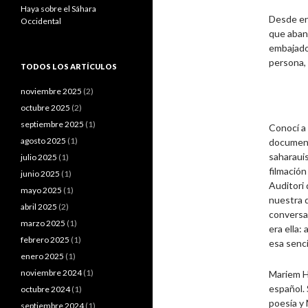
Haya sobre el Sáhara
Desde ent
Occidental
que aband
embajador
persona, 
TODOS LOS ARTÍCULOS
noviembre 2025
(2)
octubre 2025
(2)
septiembre 2025
(1)
Conocí a 
agosto 2025
(1)
document
saharaui
julio 2025
(1)
filmación
junio 2025
(1)
Auditori 
mayo 2025
(1)
nuestra d
abril 2025
(2)
conversa
marzo 2025
(1)
era ella:
febrero 2025
(1)
esa senci
enero 2025
(1)
noviembre 2024
(1)
Mariem Ha
español. 
octubre 2024
(1)
poesía y
septiembre 2024
(1)