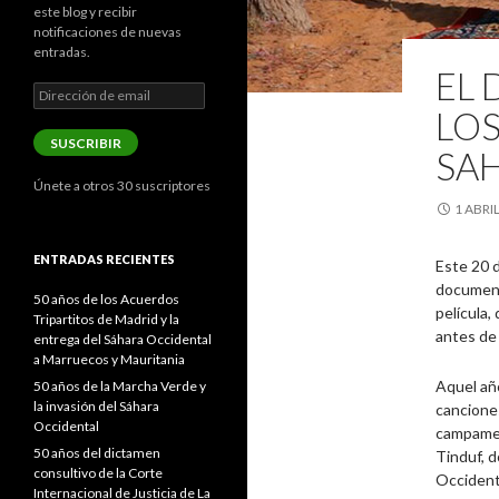
este blog y recibir
notificaciones de nuevas
entradas.
EL 
Dirección
de
LOS
email
SUSCRIBIR
SA
Únete a otros 30 suscriptores
1 ABRIL
ENTRADAS RECIENTES
Este 20 d
document
50 años de los Acuerdos
película,
Tripartitos de Madrid y la
antes de
entrega del Sáhara Occidental
a Marruecos y Mauritania
Aquel añ
50 años de la Marcha Verde y
la invasión del Sáhara
canciones
Occidental
campamen
50 años del dictamen
Tinduf, d
consultivo de la Corte
Occidenta
Internacional de Justicia de La