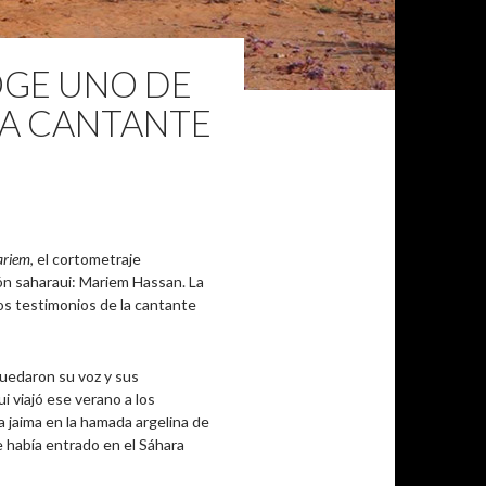
OGE UNO DE
LA CANTANTE
riem
, el cortometraje
ón saharaui: Mariem Hassan. La
mos testimonios de la cantante
uedaron su voz y sus
i viajó ese verano a los
 jaima en la hamada argelina de
e había entrado en el Sáhara