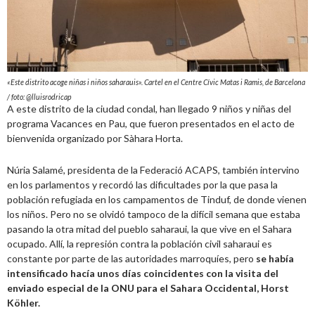
«Este distrito acoge niñas i niños saharauis». Cartel en el Centre Cívic Matas i Ramis, de Barcelona
/ foto: @lluisrodricap
A este distrito de la ciudad condal, han llegado 9 niños y niñas del
programa Vacances en Pau, que fueron presentados en el acto de
bienvenida organizado por Sàhara Horta.
Núria Salamé, presidenta de la Federació ACAPS, también intervino
en los parlamentos y recordó las dificultades por la que pasa la
población refugiada en los campamentos de Tinduf, de donde vienen
los niños. Pero no se olvidó tampoco de la difícil semana que estaba
pasando la otra mitad del pueblo saharaui, la que vive en el Sahara
ocupado. Allí, la represión contra la población civil saharaui es
constante por parte de las autoridades marroquíes, pero
se había
intensificado hacía unos días coincidentes con la visita del
enviado especial de la ONU para el Sahara Occidental, Horst
Köhler.