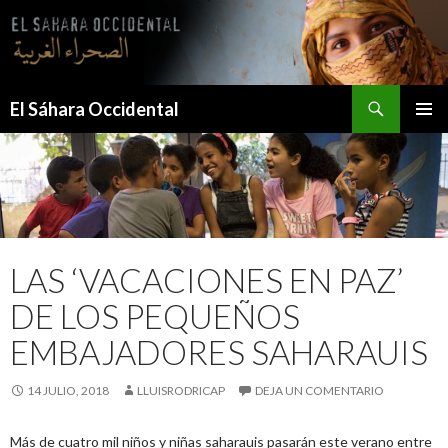
Saltar
al
contenido
Buscar
El Sáhara Occidental
MENÚ
PRINCI
LAS ‘VACACIONES EN PAZ’
DE LOS PEQUEÑOS
EMBAJADORES SAHARAUIS
14 JULIO, 2018
LLUISRODRICAP
DEJA UN COMENTARIO
Más de cuatro mil niños y niñas saharauis pasarán este verano entre