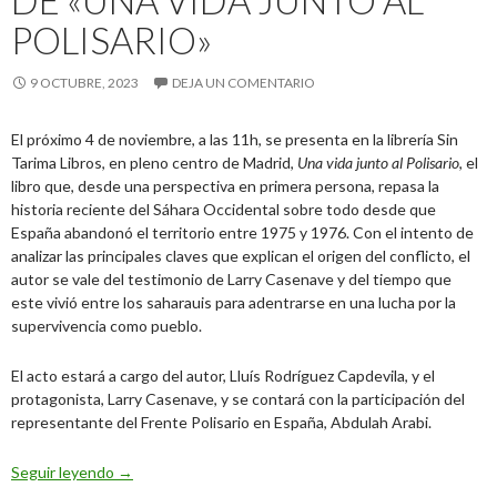
DE «UNA VIDA JUNTO AL
POLISARIO»
9 OCTUBRE, 2023
DEJA UN COMENTARIO
El próximo 4 de noviembre, a las 11h, se presenta en la librería Sin
Tarima Libros, en pleno centro de Madrid,
Una vida junto al Polisario
, el
libro que, desde una perspectiva en primera persona, repasa la
historia reciente del Sáhara Occidental sobre todo desde que
España abandonó el territorio entre 1975 y 1976. Con el intento de
analizar las principales claves que explican el origen del conflicto, el
autor se vale del testimonio de Larry Casenave y del tiempo que
este vivió entre los saharauis para adentrarse en una lucha por la
supervivencia como pueblo.
El acto estará a cargo del autor, Lluís Rodríguez Capdevila, y el
protagonista, Larry Casenave, y se contará con la participación del
representante del Frente Polisario en España, Abdulah Arabi.
Presentación en Madrid de «Una vida junto al Polisario»
Seguir leyendo
→