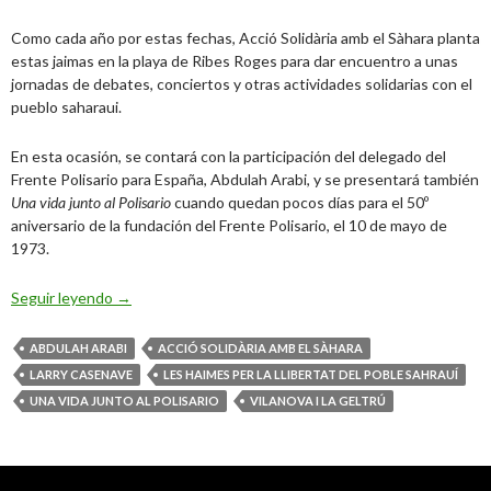
Como cada año por estas fechas, Acció Solidària amb el Sàhara planta
estas jaimas en la playa de Ribes Roges para dar encuentro a unas
jornadas de debates, conciertos y otras actividades solidarias con el
pueblo saharaui.
En esta ocasión, se contará con la participación del delegado del
Frente Polisario para España, Abdulah Arabi, y se presentará también
Una vida junto al Polisario
cuando quedan pocos días para el 50º
aniversario de la fundación del Frente Polisario, el 10 de mayo de
1973.
Las jaimas por la libertad del pueblo saharaui
Seguir leyendo
→
ABDULAH ARABI
ACCIÓ SOLIDÀRIA AMB EL SÀHARA
LARRY CASENAVE
LES HAIMES PER LA LLIBERTAT DEL POBLE SAHRAUÍ
UNA VIDA JUNTO AL POLISARIO
VILANOVA I LA GELTRÚ