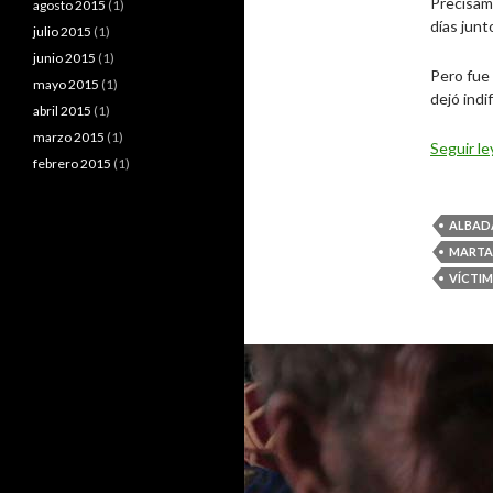
Precisame
agosto 2015
(1)
días junt
julio 2015
(1)
junio 2015
(1)
Pero fue
mayo 2015
(1)
dejó indi
abril 2015
(1)
marzo 2015
(1)
Seguir l
febrero 2015
(1)
ALBAD
MARTA
VÍCTIM