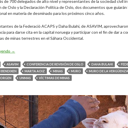
 de 700 delegados de alto nivel y representantes de la sociedad civil in
 de Oslo y la Declaración Política de Oslo, dos documentos que guiarán
onal en materia de desminado para los próximos cinco años.
tantes de la Federació ACAPS y Daha Bulahi, de ASAVIM, aprovecharon l
ia para darse cita en la capital noruega y participar con el fin de dar a c
mas de minas terrestres en el Sáhara Occidental.
El Sáhara Occidental en la IV Conferencia de Revisión de Oslo
eyendo
→
ASAVIM
CONFERENCIA DE REVISIÓN DE OSLO
DAHA BULAHI
FED
N BENDIXEN
MARTA AOIZ
MINAS
MURO
MURO DE LA VERGÜENZ
JORGEN
UNMAS
VÍCTIMAS DE MINAS