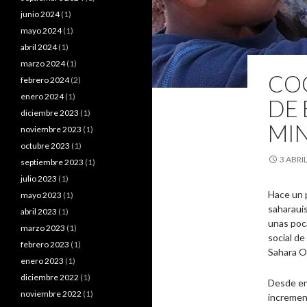
junio 2024
(1)
mayo 2024
(1)
abril 2024
(1)
marzo 2024
(1)
COO
febrero 2024
(2)
enero 2024
(1)
DE 
diciembre 2023
(1)
MI
noviembre 2023
(1)
octubre 2023
(1)
3 ABRIL
septiembre 2023
(1)
julio 2023
(1)
Hace un 
mayo 2023
(1)
saharauis
abril 2023
(1)
unas poca
marzo 2023
(1)
social de
febrero 2023
(1)
Sahara O
enero 2023
(1)
diciembre 2022
(1)
Desde en
noviembre 2022
(1)
increment