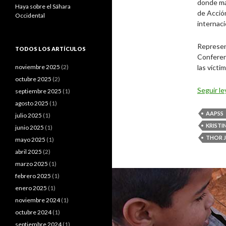
donde más
Haya sobre el Sáhara
de Acción
Occidental
internaci
Represen
TODOS LOS ARTÍCULOS
Conferenc
noviembre 2025
(2)
las vícti
octubre 2025
(2)
Seguir l
septiembre 2025
(1)
agosto 2025
(1)
AAPSS
julio 2025
(1)
KRISTI
junio 2025
(1)
THOR 
mayo 2025
(1)
abril 2025
(2)
marzo 2025
(1)
febrero 2025
(1)
enero 2025
(1)
noviembre 2024
(1)
octubre 2024
(1)
septiembre 2024
(1)