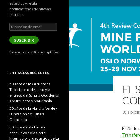
este blog y recibir
notificaciones de nuevas
entradas.
Dirección
de
email
SUSCRIBIR
Únete a otros 30 suscriptores
ENTRADAS RECIENTES
50 años de los Acuerdos
EL 
Tripartitos de Madrid y la
entrega del Sáhara Occidental
CON
a Marruecos y Mauritania
50 años de la Marcha Verde y
3 DICI
la invasión del Sáhara
Occidental
50 años del dictamen
El 25 de
consultivo de la Corte
Transfer
Internacional de Justicia de La