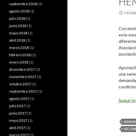
HEM
septiembre 2018
(1)
agosto 2018
(1)
14 MAR
julio 2018
(1)
junio 2018
(1)
Con motiv
mayo 2018
(1)
este mes
abril 2018
(1)
diferente
Asociació
marzo 2018
(1)
asociaci
febrero 2018
(1)
enero 2018
(1)
Aprovech
diciembre 2017
(1)
una serie
noviembre 2017
(1)
demandas
octubre 2017
(1)
condicion
septiembre 2017
(1)
agosto 2017
(1)
Seguir l
julio 2017
(1)
junio 2017
(1)
mayo 2017
(1)
ASAVI
abril 2017
(1)
VÍCTIM
marzo 2017
(1)