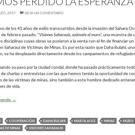
OS PERDIDO LA ESPERANZA 
ZO, 2017
DEJA UN COMENTARIO
o de los 41 años de exilio transcurridos desde la invasión del Sahara O
 de febrero pasado, “
Visiones Saharauis, asómate al muro
”, una muestra de 
s disciplinas cuyas obras se pusieron a la venta con el fin de financiar 
n Saharaui de Víctimas de Minas. Es por esta razón que Daha Bulahi, un
ón, se ha desplazado directamente desde los campamentos de refugiados
ando su paso por la ciudad condal, donde ha pasado prácticamente todo 
 de charlas y entrevistas con las que hemos tenido la oportunidad de con
 de las víctimas de minas, sino también a este hombre dedicado entera
es de vida.
Daha Bulahi (ASAVIM): “Los saharauis hemos perdido la esperanz
eyendo
→
M
COOPERACIÓN
DAHA BULAHI
MARTA AOIZ
MINAS
MURO
AS DE MINAS
VISIONES SAHARAUIS