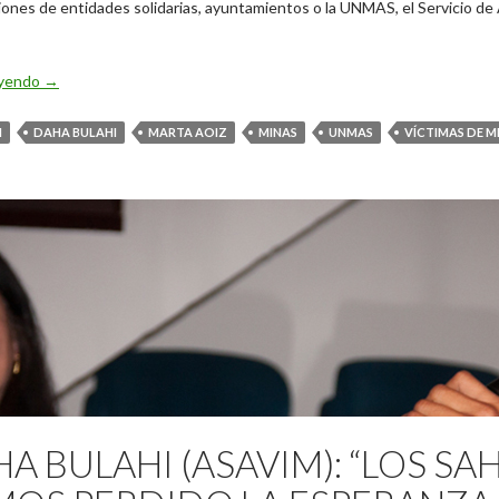
ciones de entidades solidarias, ayuntamientos o la UNMAS, el Servicio d
Cooperativas de ovejas, una iniciativa de éxito para saharauis víc
eyendo
→
M
DAHA BULAHI
MARTA AOIZ
MINAS
UNMAS
VÍCTIMAS DE M
A BULAHI (ASAVIM): “LOS SA