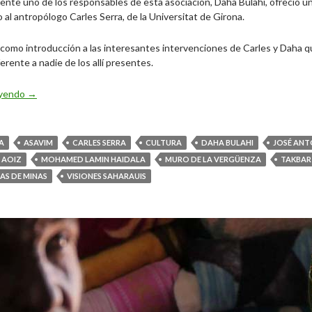
nte uno de los responsables de esta asociación, Daha Bulahi, ofreció un
o al antropólogo Carles Serra, de la Universitat de Girona.
 como introducción a las interesantes intervenciones de Carles y Daha 
ferente a nadie de los allí presentes.
Albada por un Sahara Libre
eyendo
→
A
ASAVIM
CARLES SERRA
CULTURA
DAHA BULAHI
JOSÉ ANT
 AOIZ
MOHAMED LAMIN HAIDALA
MURO DE LA VERGÜENZA
TAKBAR
AS DE MINAS
VISIONES SAHARAUIS