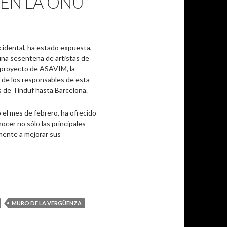
EN LA ONU”
ccidental, ha estado expuesta,
una sesentena de artistas de
un proyecto de ASAVIM, la
o de los responsables de esta
 de Tinduf hasta Barcelona.
el mes de febrero, ha ofrecido
ocer no sólo las principales
mente a mejorar sus
a en la ONU”
MURO DE LA VERGÜENZA