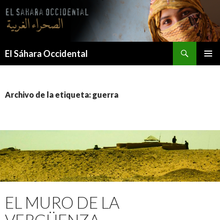
Saltar
al
contenido
Buscar
El Sáhara Occidental
MENÚ
PRINCI
Archivo de la etiqueta: guerra
EL MURO DE LA