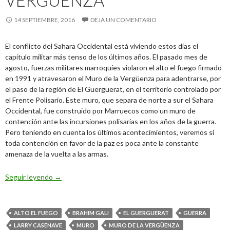
VERGÜENZA
14 SEPTIEMBRE, 2016
DEJA UN COMENTARIO
El conflicto del Sahara Occidental está viviendo estos días el
capítulo militar más tenso de los últimos años. El pasado mes de
agosto, fuerzas militares marroquíes violaron el alto el fuego firmado
en 1991 y atravesaron el Muro de la Vergüenza para adentrarse, por
el paso de la región de El Guerguerat, en el territorio controlado por
el Frente Polisario. Este muro, que separa de norte a sur el Sahara
Occidental, fue construido por Marruecos como un muro de
contención ante las incursiones polisarias en los años de la guerra.
Pero teniendo en cuenta los últimos acontecimientos, veremos si
toda contención en favor de la paz es poca ante la constante
amenaza de la vuelta a las armas.
El Muro de la Vergüenza
Seguir leyendo
→
ALTO EL FUEGO
BRAHIM GALI
EL GUERGUERAT
GUERRA
LARRY CASENAVE
MURO
MURO DE LA VERGÜENZA