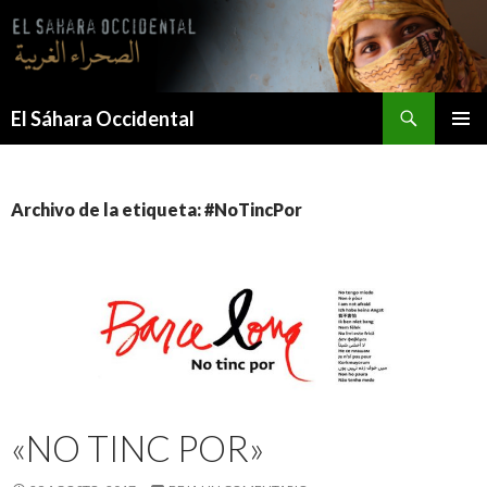
Saltar
al
contenido
Buscar
El Sáhara Occidental
MENÚ
PRINCI
Archivo de la etiqueta: #NoTincPor
«NO TINC POR»