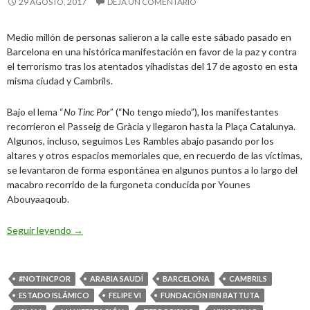
29 AGOSTO, 2017
DEJA UN COMENTARIO
Medio millón de personas salieron a la calle este sábado pasado en
Barcelona en una histórica manifestación en favor de la paz y contra
el terrorismo tras los atentados yihadistas del 17 de agosto en esta
misma ciudad y Cambrils.
Bajo el lema “
No Tinc Por
” (“No tengo miedo”), los manifestantes
recorrieron el Passeig de Gràcia y llegaron hasta la Plaça Catalunya.
Algunos, incluso, seguimos Les Rambles abajo pasando por los
altares y otros espacios memoriales que, en recuerdo de las víctimas,
se levantaron de forma espontánea en algunos puntos a lo largo del
macabro recorrido de la furgoneta conducida por Younes
Abouyaaqoub.
«No tinc por»
Seguir leyendo
→
#NOTINCPOR
ARABIA SAUDÍ
BARCELONA
CAMBRILS
ESTADO ISLÁMICO
FELIPE VI
FUNDACIÓN IBN BATTUTA