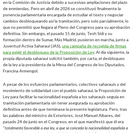
en la Comisión de Justicia debido a sucesivas ampliaciones del plazo
de enmiendas. Pero en abril de 2026 se constituyó finalmente la
ponencia parlamentaria encargada de estudiar el texto y negociar
cambios desbloqueando así la tramitación, pero solo parcialmente, lo
que no permitió que llegara al Pleno del Congreso para su aprobación
definitiva. Sin embargo, el pasado 15 de junio, Tesh Sidi y su
formación dentro de Sumar, Más Madrid, pusieron en marcha, junto a
Juventud Activa Saharaui (JAS),
una campaña de recogida de firmas
para exigir el desbloqueo de la Proposición de Ley
. Al día siguiente, la
propia diputada saharaui solicitó también, por carta, el desbloqueo
de la ley a la presidenta de la Mesa del Congreso de los Diputados,
Francina Armengol.
A pesar de los esfuerzos parlamentarios, colectivos saharauis y del
movimiento de solidaridad con el pueblo saharaui, la Proposición de
Ley para facilitar la nacionalidad española a los saharauis seguía en
tramitación parlamentaria sin tener asegurada su aprobación
definitiva antes de que terminase la presente legislatura. Pero, tras
las palabras del ministro de Exteriores, José Manuel Albares, del
pasado 24 de junio en el Congreso, en el que manifestó que él era
“
totalmente favorable a esa ley, a que se conceda la nacionalidad española a