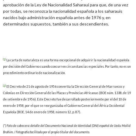
aprobación de la Ley de Nacionalidad Saharaui para que, de una vez
por todas, se reconozca la nacionalidad española a los saharauis
nacidos bajo administración española antes de 1976 y, en
determinados supuestos, también a sus descendientes.
[1]
La carta de naturaleza es una forma excepcional de adquirir la nacionalidad española
por decisión del Gobierno cuando concurren circunstancias especiales. Por tanto, no es un
procedimiento ordinario de nacionalización.
[2]
El Decreto de 21 de agosto de 1956 convertía la Dirección General de Marruecos y
Colonias en Dirección General de las Plazas y Provincias Africanas (BOE núm. 1338, de 19
de setiembre de 1956). Este Decreto fue desarrollado posteriormente por el del 10 de
enero de 1958, por el que se reorganizaba el Gobierno General del África Occidental
Española (BOE, 14 de enero de 1958, número 12, p. 87).
(*) Foto de cabecera: detalle del Documento Nacional de Identidad (DNI) español de Uedu Moilid
Brahim. / Fotografía facilitada por el propio titular del documento.