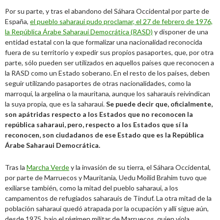
Por su parte, y tras el abandono del Sáhara Occidental por parte de
España,
el pueblo saharaui pudo proclamar, el 27 de febrero de 1976,
la República Árabe Saharaui Democrática (RASD)
y disponer de una
entidad estatal con la que formalizar una nacionalidad reconocida
fuera de su territorio y expedir sus propios pasaportes, que, por otra
parte, sólo pueden ser utilizados en aquellos países que reconocen a
la RASD como un Estado soberano. En el resto de los países, deben
seguir utilizando pasaportes de otras nacionalidades, como la
marroquí, la argelina o la mauritana, aunque los saharauis reivindican
la suya propia, que es la saharaui.
Se puede decir que, oficialmente,
son apátridas respecto a los Estados que no reconocen la
república saharaui, pero, respecto a los Estados que sí la
reconocen, son ciudadanos de ese Estado que es la República
Árabe Saharaui Democrática.
Tras la
Marcha Verde
y la invasión de su tierra, el Sáhara Occidental,
por parte de Marruecos y Mauritania, Uedu Moilid Brahim tuvo que
exiliarse también, como la mitad del pueblo saharaui, a los
campamentos de refugiados saharauis de Tinduf. La otra mitad de la
población saharaui quedó atrapada por la ocupación y allí sigue aún,
desde 1975, bajo el régimen militar de Marruecos, quien viola