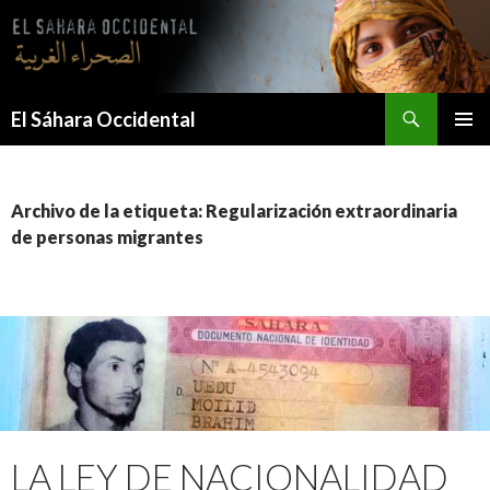
Saltar
al
contenido
Buscar
El Sáhara Occidental
MENÚ
PRINCI
Archivo de la etiqueta: Regularización extraordinaria
de personas migrantes
LA LEY DE NACIONALIDAD