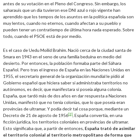
antes de su votación en el Pleno del Congreso. Sin embargo, los
saharauis que un día tuvieron ese DNI azul o rojo vigente han
aprendido que los tempos de los asuntos en la política española son
muy lentos, cuando no eternos, cuando afectan a su pueblo y
pueden tener un contratiempo de última hora nada esperado. Sobre
todo, cuando el PSOE está de por medio.
Es el caso de Uedu Moilid Brahim. Nació cerca de la ciudad santa de
Smara en 1943 en el seno de una familia beduina en medio del
desierto. Por entonces, la población formaba parte del Sáhara
Español. Pero tras el ingreso de España en las Naciones Unidas en
1955, el secretario general de la organización mundial le pidió al
Gobierno español que hiciera saber si administraba territorios no
autónomos, es decir, que manifestara si poseía alguna colonia.
España, que tardó más de dos años en dar respuesta a Naciones
Unidas, manifestó que no tenía colonias, que lo que poseía eran
provincias de ultramar. Y podía decir tal cosa porque, mediante un
[2]
Decreto de 21 de agosto de 1956
, España convertía, en una
ficción jurídica, los territorios coloniales en provincias de ultramar.
Esto significaba que, a partir de entonces,
España trató de asimilar
el territorio colonial al territorio metropolitano de forma que