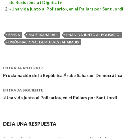
de Resistència i Dignitat»
«Una vida junto al Polisario», en el Pallars por Sant Jordi
BENDA
MUJER SAHARAUI
UNA VIDA JUNTO AL POLISARIO
UNIÓN NACIONAL DE MUJERES SAHARAUIS
Navegación
ENTRADA ANTERIOR
de
Proclamación de la República Árabe Saharaui Democrática
entradas
ENTRADA SIGUIENTE
«Una vida junto al Polisario», en el Pallars por Sant Jordi
DEJA UNA RESPUESTA