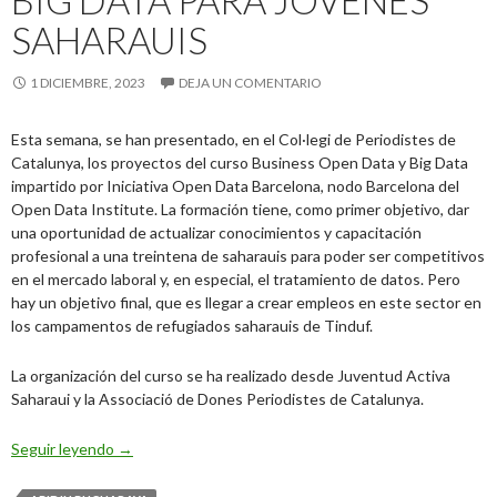
BIG DATA PARA JÓVENES
SAHARAUIS
1 DICIEMBRE, 2023
DEJA UN COMENTARIO
Esta semana, se han presentado, en el Col·legi de Periodistes de
Catalunya, los proyectos del curso Business Open Data y Big Data
impartido por Iniciativa Open Data Barcelona, nodo Barcelona del
Open Data Institute. La formación tiene, como primer objetivo, dar
una oportunidad de actualizar conocimientos y capacitación
profesional a una treintena de saharauis para poder ser competitivos
en el mercado laboral y, en especial, el tratamiento de datos. Pero
hay un objetivo final, que es llegar a crear empleos en este sector en
los campamentos de refugiados saharauis de Tinduf.
La organización del curso se ha realizado desde Juventud Activa
Saharaui y la Associació de Dones Periodistes de Catalunya.
Proyectos Open Data y Big Data para jóvenes saharaui
Seguir leyendo
→