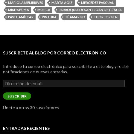
MARIOLA MEMBRIVES
MARTA AOIZ
MERCEDES PASCUAL
MIKI ESPUMA
MÚSICA
PARRÒQUIA DE SANT JOAN DE GRÀCIA
PAVEL AMÍLCAR
PINTURA
TÉ AMARGO
THOR JORGEN
SUSCRÍBETE AL BLOG POR CORREO ELECTRÓNICO
Introduce tu correo electrónico para suscribirte a este blog y recibir
notificaciones de nuevas entradas.
Dirección
de
email
SUSCRIBIR
Únete a otros 30 suscriptores
ENTRADAS RECIENTES