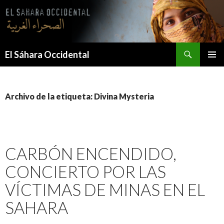
Saltar
al
contenido
Buscar
El Sáhara Occidental
MENÚ
PRINCI
Archivo de la etiqueta: Divina Mysteria
CARBÓN ENCENDIDO,
CONCIERTO POR LAS
VÍCTIMAS DE MINAS EN EL
SAHARA