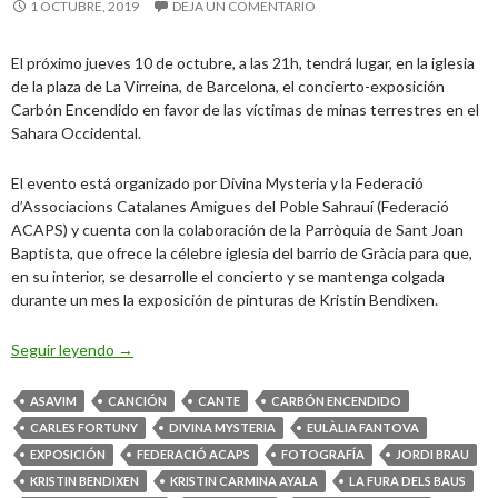
1 OCTUBRE, 2019
DEJA UN COMENTARIO
El próximo jueves 10 de octubre, a las 21h, tendrá lugar, en la iglesia
de la plaza de La Virreina, de Barcelona, el concierto-exposición
Carbón Encendido en favor de las víctimas de minas terrestres en el
Sahara Occidental.
El evento está organizado por Divina Mysteria y la Federació
d’Associacions Catalanes Amigues del Poble Sahrauí (Federació
ACAPS) y cuenta con la colaboración de la Parròquia de Sant Joan
Baptista, que ofrece la célebre iglesia del barrio de Gràcia para que,
en su interior, se desarrolle el concierto y se mantenga colgada
durante un mes la exposición de pinturas de Kristin Bendixen.
Carbón Encendido, concierto por las víctimas de minas 
Seguir leyendo
→
ASAVIM
CANCIÓN
CANTE
CARBÓN ENCENDIDO
CARLES FORTUNY
DIVINA MYSTERIA
EULÀLIA FANTOVA
EXPOSICIÓN
FEDERACIÓ ACAPS
FOTOGRAFÍA
JORDI BRAU
KRISTIN BENDIXEN
KRISTIN CARMINA AYALA
LA FURA DELS BAUS