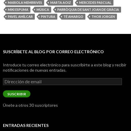
MARIOLA MEMBRIVES
MARTA AOIZ
MERCEDES PASCUAL
MIKI ESPUMA
MÚSICA
PARRÒQUIA DE SANT JOAN DE GRÀCIA
PAVEL AMÍLCAR
PINTURA
TÉ AMARGO
THOR JORGEN
SUSCRÍBETE AL BLOG POR CORREO ELECTRÓNICO
Introduce tu correo electrónico para suscribirte a este blog y recibir
notificaciones de nuevas entradas.
Dirección
de
email
SUSCRIBIR
Únete a otros 30 suscriptores
ENTRADAS RECIENTES