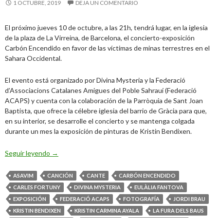
1 OCTUBRE, 2019
DEJA UN COMENTARIO
El próximo jueves 10 de octubre, a las 21h, tendrá lugar, en la iglesia
de la plaza de La Virreina, de Barcelona, el concierto-exposición
Carbón Encendido en favor de las víctimas de minas terrestres en el
Sahara Occidental.
El evento está organizado por Divina Mysteria y la Federació
d’Associacions Catalanes Amigues del Poble Sahrauí (Federació
ACAPS) y cuenta con la colaboración de la Parròquia de Sant Joan
Baptista, que ofrece la célebre iglesia del barrio de Gràcia para que,
en su interior, se desarrolle el concierto y se mantenga colgada
durante un mes la exposición de pinturas de Kristin Bendixen.
Carbón Encendido, concierto por las víctimas de minas 
Seguir leyendo
→
ASAVIM
CANCIÓN
CANTE
CARBÓN ENCENDIDO
CARLES FORTUNY
DIVINA MYSTERIA
EULÀLIA FANTOVA
EXPOSICIÓN
FEDERACIÓ ACAPS
FOTOGRAFÍA
JORDI BRAU
KRISTIN BENDIXEN
KRISTIN CARMINA AYALA
LA FURA DELS BAUS