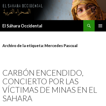
Saltar
al
contenido
Buscar
El Sáhara Occidental
MENÚ
PRINCI
Archivo de la etiqueta: Mercedes Pascual
CARBÓN ENCENDIDO,
CONCIERTO POR LAS
VÍCTIMAS DE MINAS EN EL
SAHARA