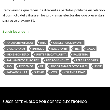
Pero veamos qué dicen los diferentes partidos políticos en relación
al conflicto del Sáhara en los programas electorales que presentan
para este próximo 9J.
El Sáhara Occidental en los programas electorales del 9
Seguir leyendo
→
AHORA REPÚBLICAS
BNG
CARLES PUIGDEMONT
CIUDADANOS
EH BILDU
ELECCIONES
ERC
GAZA
IRENE MONTERO
JUNTS PER CATALUNYA
PALESTINA
PARLAMENTO EUROPEO
PEDRO SÁNCHEZ
PERE ARAGONÈS
PNV
PODEMOS
PP
PROGRAMAS ELECTORALES
PSOE
SALVADOR ILLA
SUMAR
VOX
YOLANDA DÍAZ
SUSCRÍBETE AL BLOG POR CORREO ELECTRÓNICO