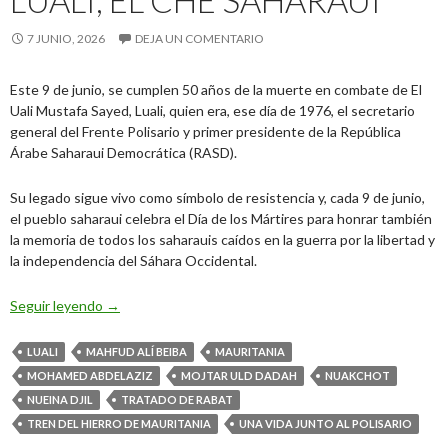
LUALI, EL CHE SAHARAUI
7 JUNIO, 2026
DEJA UN COMENTARIO
Este 9 de junio, se cumplen 50 años de la muerte en combate de El
Uali Mustafa Sayed, Luali, quien era, ese día de 1976, el secretario
general del Frente Polisario y primer presidente de la República
Árabe Saharaui Democrática (RASD).
Su legado sigue vivo como símbolo de resistencia y, cada 9 de junio,
el pueblo saharaui celebra el Día de los Mártires para honrar también
la memoria de todos los saharauis caídos en la guerra por la libertad y
la independencia del Sáhara Occidental.
50 años de la muerte de Luali, el Che saharaui
Seguir leyendo
→
LUALI
MAHFUD ALÍ BEIBA
MAURITANIA
MOHAMED ABDELAZIZ
MOJTAR ULD DADAH
NUAKCHOT
NUEINA DJIL
TRATADO DE RABAT
TREN DEL HIERRO DE MAURITANIA
UNA VIDA JUNTO AL POLISARIO