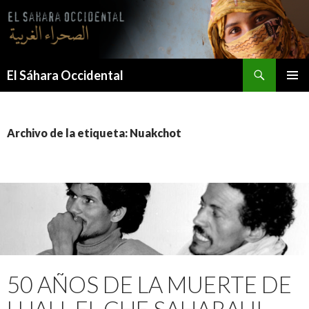
Saltar
al
contenido
Buscar
El Sáhara Occidental
MENÚ
PRINCI
Archivo de la etiqueta: Nuakchot
50 AÑOS DE LA MUERTE DE