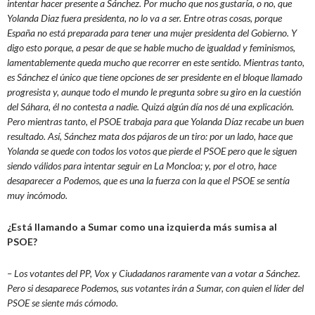
intentar hacer presente a Sánchez. Por mucho que nos gustaría, o no, que
Yolanda Diaz fuera presidenta, no lo va a ser. Entre otras cosas, porque
España no está preparada para tener una mujer presidenta del Gobierno. Y
digo esto porque, a pesar de que se hable mucho de igualdad y feminismos,
lamentablemente queda mucho que recorrer en este sentido. Mientras tanto,
es Sánchez el único que tiene opciones de ser presidente en el bloque llamado
progresista y, aunque todo el mundo le pregunta sobre su giro en la cuestión
del Sáhara, él no contesta a nadie. Quizá algún día nos dé una explicación.
Pero mientras tanto, el PSOE trabaja para que Yolanda Díaz recabe un buen
resultado. Así, Sánchez mata dos pájaros de un tiro: por un lado, hace que
Yolanda se quede con todos los votos que pierde el PSOE pero que le siguen
siendo válidos para intentar seguir en La Moncloa; y, por el otro, hace
desaparecer a Podemos, que es una la fuerza con la que el PSOE se sentía
muy incómodo.
¿Está llamando a Sumar como una izquierda más sumisa al
PSOE?
– Los votantes del PP, Vox y Ciudadanos raramente van a votar a Sánchez.
Pero si desaparece Podemos, sus votantes irán a Sumar, con quien el líder del
PSOE se siente más cómodo.