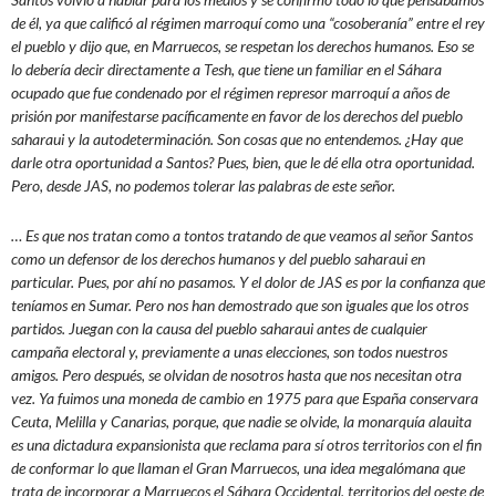
de él, ya que calificó al régimen marroquí como una “cosoberanía” entre el rey
el pueblo y dijo que, en Marruecos, se respetan los derechos humanos. Eso se
lo debería decir directamente a Tesh, que tiene un familiar en el Sáhara
ocupado que fue condenado por el régimen represor marroquí a años de
prisión por manifestarse pacíficamente en favor de los derechos del pueblo
saharaui y la autodeterminación. Son cosas que no entendemos. ¿Hay que
darle otra oportunidad a Santos? Pues, bien, que le dé ella otra oportunidad.
Pero, desde JAS, no podemos tolerar las palabras de este señor.
… Es que nos tratan como a tontos tratando de que veamos al señor Santos
como un defensor de los derechos humanos y del pueblo saharaui en
particular. Pues, por ahí no pasamos. Y el dolor de JAS es por la confianza que
teníamos en Sumar. Pero nos han demostrado que son iguales que los otros
partidos. Juegan con la causa del pueblo saharaui antes de cualquier
campaña electoral y, previamente a unas elecciones, son todos nuestros
amigos. Pero después, se olvidan de nosotros hasta que nos necesitan otra
vez. Ya fuimos una moneda de cambio en 1975 para que España conservara
Ceuta, Melilla y Canarias, porque, que nadie se olvide, la monarquía alauita
es una dictadura expansionista que reclama para sí otros territorios con el fin
de conformar lo que llaman el Gran Marruecos, una idea megalómana que
trata de incorporar a Marruecos el Sáhara Occidental, territorios del oeste de