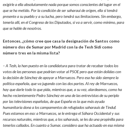
exigirle a ella absolutamente nada porque somos conscientes del lugar en el
que se ha metido. Por la condición de ser saharaui de origen, ella sí tendrá
presente a su pueblo y a su lucha, pero tendrá sus limitaciones. Sin embargo,
tenerla allí, en el Congreso de los Diputados, sí va a servir, como mínimo, para
que se hable de nosotros.
Entonces, ¿cómo cree que casa la designación de Santos como
número dos de Sumar por Madrid con la de Tesh Sidi como
número tres en la misma lista?
– A Tesh, la han puesto en la candidatura para tratar de recabar todos los
votos de las personas que podrían votar al PSOE pero que están dolidas con
la decisión de Sánchez de apoyar a Marruecos. Pero esa ha sido siempre la
política española, que va jugando con las dos partes. Al rey de Marruecos,
hay que darle todo lo que pida, mientras que, a su vez, alardeamos, como ha
hecho recientemente Pedro Sánchez en una de las entrevistas de su periplo
por las televisiones españolas, de que España es la que más ayuda
humanitaria dona a los campamentos de refugiados saharauis de Tinduf.
Pues estamos en eso: a Marruecos, se le entrega el Sáhara Occidental y sus
recursos naturales, mientras que, a los saharauis, se les da una propinilla para
tenerlos callados. En cuanto a Sumar, considero que ha actuado en esa misma