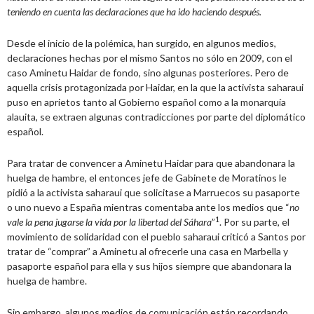
teniendo en cuenta las declaraciones que ha ido haciendo después.
Desde el inicio de la polémica, han surgido, en algunos medios,
declaraciones hechas por el mismo Santos no sólo en 2009, con el
caso Aminetu Haidar de fondo, sino algunas posteriores. Pero de
aquella crisis protagonizada por Haidar, en la que la activista saharaui
puso en aprietos tanto al Gobierno español como a la monarquía
alauita, se extraen algunas contradicciones por parte del diplomático
español.
Para tratar de convencer a Aminetu Haidar para que abandonara la
huelga de hambre, el entonces jefe de Gabinete de Moratinos le
pidió a la activista saharaui que solicitase a Marruecos su pasaporte
o uno nuevo a España mientras comentaba ante los medios que “
no
1
vale la pena jugarse la vida por la libertad del Sáhara
”
. Por su parte, el
movimiento de solidaridad con el pueblo saharaui criticó a Santos por
tratar de “comprar” a Aminetu al ofrecerle una casa en Marbella y
pasaporte español para ella y sus hijos siempre que abandonara la
huelga de hambre.
Sin embargo, algunos medios de comunicación están recordando