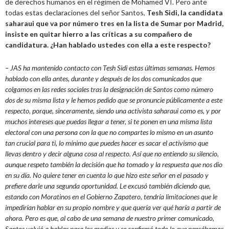
de derechos humanos en el régimen de Mohamed VI. Pero ante
todas estas declaraciones del señor Santos,
Tesh Sidi, la candidata
saharaui que va por número tres en la lista de Sumar por Madrid,
insiste en quitar hierro a las críticas a su compañero de
candidatura. ¿Han hablado ustedes con ella a este respecto?
– JAS ha mantenido contacto con Tesh Sidi estas últimas semanas. Hemos
hablado con ella antes, durante y después de los dos comunicados que
colgamos en las redes sociales tras la designación de Santos como número
dos de su misma lista y le hemos pedido que se pronuncie públicamente a este
respecto, porque, sinceramente, siendo una activista saharaui como es, y por
muchos intereses que puedas llegar a tener, si te ponen en una misma lista
electoral con una persona con la que no compartes lo mismo en un asunto
tan crucial para ti, lo mínimo que puedes hacer es sacar el activismo que
llevas dentro y decir alguna cosa al respecto. Así que no entiendo su silencio,
aunque respeto también la decisión que ha tomado y la respuesta que nos dio
en su día. No quiere tener en cuenta lo que hizo este señor en el pasado y
prefiere darle una segunda oportunidad. Le excusó también diciendo que,
estando con Moratinos en el Gobierno Zapatero, tendría limitaciones que le
impedirían hablar en su propio nombre y que quería ver qué haría a partir de
ahora. Pero es que, al cabo de una semana de nuestro primer comunicado,
Santos volvió a hablar para los medios y se confirmó todo lo que pensábamos