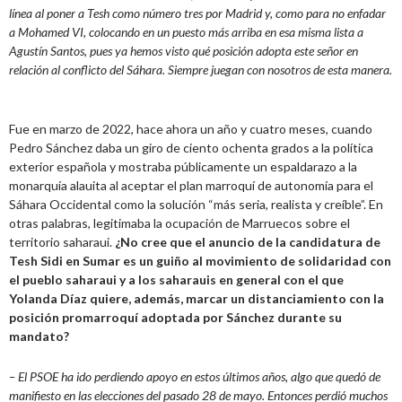
línea al poner a Tesh como número tres por Madrid y, como para no enfadar
a Mohamed VI, colocando en un puesto más arriba en esa misma lista a
Agustín Santos, pues ya hemos visto qué posición adopta este señor en
relación al conflicto del Sáhara. Siempre juegan con nosotros de esta manera.
Fue en marzo de 2022, hace ahora un año y cuatro meses, cuando
Pedro Sánchez daba un giro de ciento ochenta grados a la política
exterior española y mostraba públicamente un espaldarazo a la
monarquía alauita al aceptar el plan marroquí de autonomía para el
Sáhara Occidental como la solución “más seria, realista y creíble”. En
otras palabras, legitimaba la ocupación de Marruecos sobre el
territorio saharaui.
¿No cree que el anuncio de la candidatura de
Tesh Sidi en Sumar es un guiño al movimiento de solidaridad con
el pueblo saharaui y a los saharauis en general con el que
Yolanda Díaz quiere, además, marcar un distanciamiento con la
posición promarroquí adoptada por Sánchez durante su
mandato?
– El PSOE ha ido perdiendo apoyo en estos últimos años, algo que quedó de
manifiesto en las elecciones del pasado 28 de mayo. Entonces perdió muchos