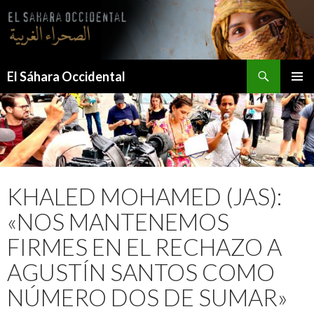
Saltar
al
contenido
Buscar
El Sáhara Occidental
MENÚ
PRINCI
KHALED MOHAMED (JAS):
«NOS MANTENEMOS
FIRMES EN EL RECHAZO A
AGUSTÍN SANTOS COMO
NÚMERO DOS DE SUMAR»