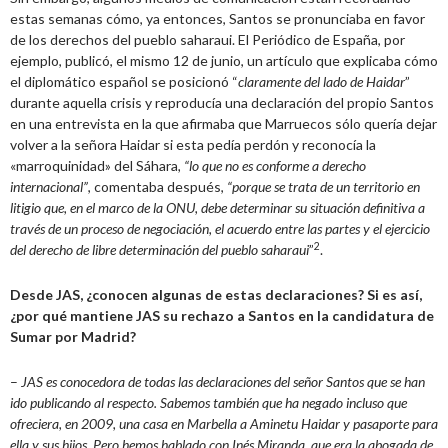
estas semanas cómo, ya entonces, Santos se pronunciaba en favor
de los derechos del pueblo saharaui. El Periódico de España, por
ejemplo, publicó, el mismo 12 de junio, un artículo que explicaba cómo
el diplomático español se posicionó “
claramente del lado de Haidar
”
durante aquella crisis y reproducía una declaración del propio Santos
en una entrevista en la que afirmaba que Marruecos sólo quería dejar
volver a la señora Haidar si esta pedía perdón y reconocía la
«marroquinidad» del Sáhara
, “lo que no es conforme a derecho
internacional”
, comentaba después,
“porque se trata de un territorio en
litigio que, en el marco de la ONU, debe determinar su situación definitiva a
través de un proceso de negociación, el acuerdo entre las partes y el ejercicio
2
del derecho de libre determinación del pueblo saharaui
”
.
Desde JAS, ¿conocen algunas de estas declaraciones? Si es así,
¿por qué mantiene JAS su rechazo a Santos en la candidatura de
Sumar por Madrid?
–
JAS es conocedora de todas las declaraciones del señor Santos que se han
ido publicando al respecto. Sabemos también que ha negado incluso que
ofreciera, en 2009, una casa en Marbella a Aminetu Haidar y pasaporte para
ella y sus hijos. Pero hemos hablado con Inés Miranda, que era la abogada de