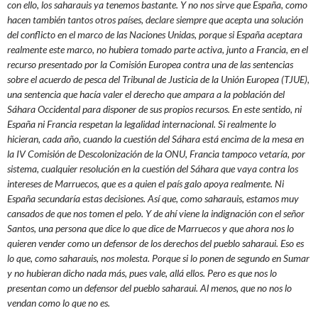
con ello, los saharauis ya tenemos bastante. Y no nos sirve que España, como
hacen también tantos otros países, declare siempre que acepta una solución
del conflicto en el marco de las Naciones Unidas, porque si España aceptara
realmente este marco, no hubiera tomado parte activa, junto a Francia, en el
recurso presentado por la Comisión Europea contra una de las sentencias
sobre el acuerdo de pesca del Tribunal de Justicia de la Unión Europea (TJUE),
una sentencia que hacía valer el derecho que ampara a la población del
Sáhara Occidental para disponer de sus propios recursos. En este sentido, ni
España ni Francia respetan la legalidad internacional. Si realmente lo
hicieran, cada año, cuando la cuestión del Sáhara está encima de la mesa en
la IV Comisión de Descolonización de la ONU, Francia tampoco vetaría, por
sistema, cualquier resolución en la cuestión del Sáhara que vaya contra los
intereses de Marruecos, que es a quien el país galo apoya realmente. Ni
España secundaría estas decisiones. Así que, como saharauis, estamos muy
cansados de que nos tomen el pelo. Y de ahí viene la indignación con el señor
Santos, una persona que dice lo que dice de Marruecos y que ahora nos lo
quieren vender como un defensor de los derechos del pueblo saharaui. Eso es
lo que, como saharauis, nos molesta. Porque si lo ponen de segundo en Sumar
y no hubieran dicho nada más, pues vale, allá ellos. Pero es que nos lo
presentan como un defensor del pueblo saharaui. Al menos, que no nos lo
vendan como lo que no es.