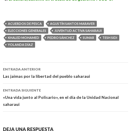
ACUERDOS DE PESCA
AGUSTÍN SANTOS MARAVER
ELECCIONES GENERALES
JUVENTUD ACTIVA SAHARAUI
KHALED MOHAMED
PEDRO SÁNCHEZ
SUMAR
TESH SIDI
YOLANDA DÍAZ
Navegación
ENTRADA ANTERIOR
de
Las jaimas por la libertad del pueblo saharaui
entradas
ENTRADA SIGUIENTE
«Una vida junto al Polisario», en el día de la Unidad Nacional
saharaui
DEJA UNA RESPUESTA