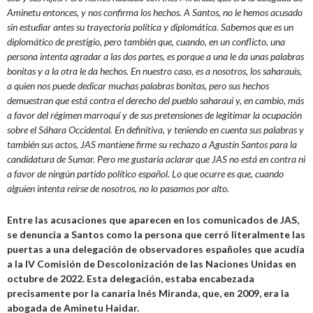
Aminetu entonces, y nos confirma los hechos. A Santos, no le hemos acusado
sin estudiar antes su trayectoria política y diplomática. Sabemos que es un
diplomático de prestigio, pero también que, cuando, en un conflicto, una
persona intenta agradar a las dos partes, es porque a una le da unas palabras
bonitas y a la otra le da hechos. En nuestro caso, es a nosotros, los saharauis,
a quien nos puede dedicar muchas palabras bonitas, pero sus hechos
demuestran que está contra el derecho del pueblo saharaui y, en cambio, más
a favor del régimen marroquí y de sus pretensiones de legitimar la ocupación
sobre el Sáhara Occidental. En definitiva, y teniendo en cuenta sus palabras y
también sus actos, JAS mantiene firme su rechazo a Agustín Santos para la
candidatura de Sumar. Pero me gustaría aclarar que JAS no está en contra ni
a favor de ningún partido político español. Lo que ocurre es que, cuando
alguien intenta reírse de nosotros, no lo pasamos por alto.
Entre las acusaciones que aparecen en los comunicados de JAS,
se denuncia a Santos como la persona que cerró literalmente las
puertas a una delegación de observadores españoles que acudía
a la IV Comisión de Descolonización de las Naciones Unidas en
octubre de 2022. Esta delegación, estaba encabezada
precisamente por la canaria Inés Miranda, que, en 2009, era la
abogada de Aminetu Haidar.