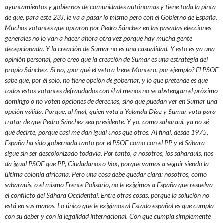
ayuntamientos y gobiernos de comunidades autónomas y tiene toda la pinta
de que, para este 23J, le va a pasar lo mismo pero con el Gobierno de España.
Muchos votantes que optaron por Pedro Sánchez en las pasadas elecciones
generales no lo van a hacer ahora otra vez porque hay mucha gente
decepcionada. Y la creación de Sumar no es una casualidad. Y esto es ya una
opinión personal, pero creo que la creación de Sumar es una estrategia del
propio Sánchez. Si no, ¿por qué el veto a Irene Montero, por ejemplo? El PSOE
sabe que, por él solo, no tiene opción de gobernar, y lo que pretende es que
todos estos votantes defraudados con él al menos no se abstengan el próximo
domingo o no voten opciones de derechas, sino que puedan ver en Sumar una
opción válida. Porque, al final, quien vota a Yolanda Díaz y Sumar vota para
tratar de que Pedro Sánchez sea presidente. Y yo, como saharaui, ya no sé
qué decirte, porque casi me dan igual unos que otros. Al final, desde 1975,
España ha sido gobernada tanto por el PSOE como con el PP y el Sáhara
sigue sin ser descolonizado todavía. Por tanto, a nosotros, los saharauis, nos
da igual PSOE que PP, Ciudadanos o Vox, porque vamos a seguir siendo la
última colonia africana. Pero una cosa debe quedar clara: nosotros, como
saharauis, o el mismo Frente Polisario, no le exigimos a España que resuelva
el conflicto del Sáhara Occidental. Entre otras cosas, porque la solución no
está en sus manos. Lo único que le exigimos al Estado español es que cumpla
con su deber y con la legalidad internacional. Con que cumpla simplemente