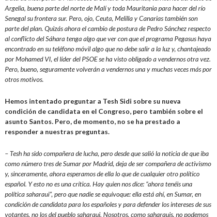
Argelia, buena parte del norte de Malí y toda Mauritania para hacer del río
Senegal su frontera sur. Pero, ojo, Ceuta, Melilla y Canarias también son
parte del plan. Quizás ahora el cambio de postura de Pedro Sánchez respecto
al conflicto del Sáhara tenga algo que ver con que el programa Pegasus haya
encontrado en su teléfono móvil algo que no debe salir a la luz y, chantajeado
por Mohamed VI, el líder del PSOE se ha visto obligado a vendernos otra vez.
Pero, bueno, seguramente volverán a vendernos una y muchas veces más por
otros motivos.
Hemos intentado preguntar a Tesh Sidi sobre su nueva
condición de candidata en el Congreso, pero también sobre el
asunto Santos. Pero, de momento, no se ha prestado a
responder a nuestras preguntas.
– Tesh ha sido compañera de lucha, pero desde que salió la noticia de que iba
como número tres de Sumar por Madrid, deja de ser compañera de activismo
y, sinceramente, ahora esperamos de ella lo que de cualquier otro político
español. Y esto no es una crítica. Hay quien nos dice: “ahora tenéis una
política saharaui”, pero que nadie se equivoque: ella está ahí, en Sumar, en
condición de candidata para los españoles y para defender los intereses de sus
votantes, no los del pueblo saharaui. Nosotros, como saharauis, no podemos