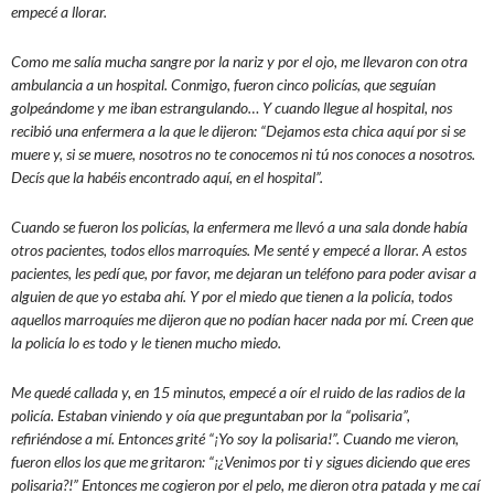
empecé a llorar.
Como me salía mucha sangre por la nariz y por el ojo, me llevaron con otra
ambulancia a un hospital. Conmigo, fueron cinco policías, que seguían
golpeándome y me iban estrangulando… Y cuando llegue al hospital, nos
recibió una enfermera a la que le dijeron: “Dejamos esta chica aquí por si se
muere y, si se muere, nosotros no te conocemos ni tú nos conoces a nosotros.
Decís que la habéis encontrado aquí, en el hospital”.
Cuando se fueron los policías, la enfermera me llevó a una sala donde había
otros pacientes, todos ellos marroquíes. Me senté y empecé a llorar. A estos
pacientes, les pedí que, por favor, me dejaran un teléfono para poder avisar a
alguien de que yo estaba ahí. Y por el miedo que tienen a la policía, todos
aquellos marroquíes me dijeron que no podían hacer nada por mí. Creen que
la policía lo es todo y le tienen mucho miedo.
Me quedé callada y, en 15 minutos, empecé a oír el ruido de las radios de la
policía. Estaban viniendo y oía que preguntaban por la “polisaria”,
refiriéndose a mí. Entonces grité “¡Yo soy la polisaria!”. Cuando me vieron,
fueron ellos los que me gritaron: “¡¿Venimos por ti y sigues diciendo que eres
polisaria?!” Entonces me cogieron por el pelo, me dieron otra patada y me caí