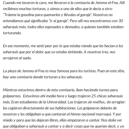
Cuando me lavaron la cara, me llevaron a la comisaría de Jemma el-Fna. Allí
recibimos muchas torturas, y oímos a uno de ellos que le decía a otro:
“Tráeme la gasolina para quemarlas y llévalas al garaje”. Nosotras no
entendíamos qué significaba “ir al garaje”. Pero allí nos encontramos con 30
saharauis más, todos ellos esposados y desnudos, a quienes también estaban
torturando.
En ese momento, me sentí peor por lo que estaba viendo que les hacían a los
saharauis que por el dolor que yo estaba sintiendo. A nosotras tres, nos
arrojaron al suelo.
La plaza de Jemma el-Fna es muy famosa para los turistas. Pues en este sitio,
hay una comisaría donde torturan a los saharauis.
Mientras estuvimos dentro de esta comisaría, iban haciendo turnos para
golpearnos. Estuvimos ahí medía hora y luego trajeron 25 chicas saharauis
más. Eran estudiantes de la Universidad. Las trajeron sin
melfas
, sin arreglar:
las cogieron directamente de sus habitaciones. Les golpearon delante de
nosotras y les obligaban a que cantaran el himno nacional marroquí. Y por
miedo y para que las dejaran libres, ellas empezaron a cantar. Nos dolía ver
que obligaban a saharauis a cantar y a decir cosas que no querían decir, y yo