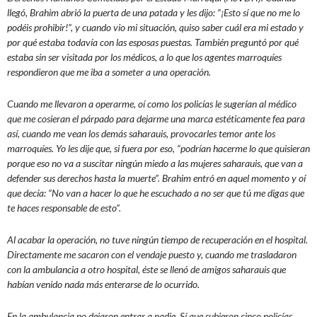
llegó, Brahim abrió la puerta de una patada y les dijo: “¡Esto sí que no me lo
podéis prohibir!”, y cuando vio mi situación, quiso saber cuál era mi estado y
por qué estaba todavía con las esposas puestas. También preguntó por qué
estaba sin ser visitada por los médicos, a lo que los agentes marroquíes
respondieron que me iba a someter a una operación.
Cuando me llevaron a operarme, oí como los policías le sugerían al médico
que me cosieran el párpado para dejarme una marca estéticamente fea para
así, cuando me vean los demás saharauis, provocarles temor ante los
marroquíes. Yo les dije que, si fuera por eso, “podrían hacerme lo que quisieran
porque eso no va a suscitar ningún miedo a las mujeres saharauis, que van a
defender sus derechos hasta la muerte”. Brahim entró en aquel momento y oí
que decía: “No van a hacer lo que he escuchado a no ser que tú me digas que
te haces responsable de esto”.
Al acabar la operación, no tuve ningún tiempo de recuperación en el hospital.
Directamente me sacaron con el vendaje puesto y, cuando me trasladaron
con la ambulancia a otro hospital, éste se llenó de amigos saharauis que
habían venido nada más enterarse de lo ocurrido.
En la ambulancia no dejaron entrar a nadie. Sí que subieron cinco policías