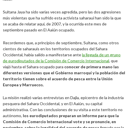
Sultana Jaya ha sido varias veces agredida, pero las dos agresiones
más violentas que ha sufrido esta activista saharaui han sido la que
se acaba de relatar aquí, de 2007, y la ocurrida este mes de
septiembre pasado en El Aaiún ocupado.
Recordemos que, a principios de septiembre, Sultana, como otros
cientos de saharauis en los territorios ocupados del Sahara
Occidental, había salido a manifestarse ante
la llegada de un grupo
de eurodiputados de la Comisión de Comercio Internacional
, que
viajó hasta el Sahara ocupado para
conocer de primera mano las
diferentes versiones que el Gobierno marroquí y la población del
territorio tienen sobre el acuerdo de pesca entre la Unión
Europea y Marruecos.
La misión realizó varias entrevistas en Dajla, epicentro de la industria
pesquera del Sahara Occidental, y en El Aaiún, su capital
administrativa. Con las conclusiones de su visita a este territorio no
autónomo,
los eurodiputados preparan un informe para que la
Comisión de Comercio Internacional vote y se pronuncie, en
noviembre, sobre la legalidad del acuerdo de pesca
firmado por la