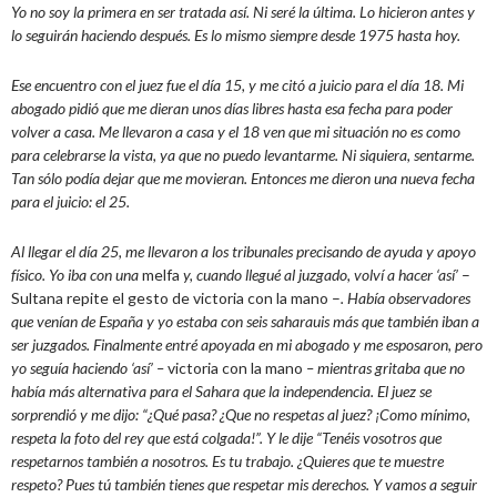
Yo no soy la primera en ser tratada así. Ni seré la última. Lo hicieron antes y
lo seguirán haciendo después. Es lo mismo siempre desde 1975 hasta hoy.
Ese encuentro con el juez fue el día 15, y me citó a juicio para el día 18. Mi
abogado pidió que me dieran unos días libres hasta esa fecha para poder
volver a casa. Me llevaron a casa y el 18 ven que mi situación no es como
para celebrarse la vista, ya que no puedo levantarme. Ni siquiera, sentarme.
Tan sólo podía dejar que me movieran. Entonces me dieron una nueva fecha
para el juicio: el 25.
Al llegar el día 25, me llevaron a los tribunales precisando de ayuda y apoyo
físico. Yo iba con una
melfa
y, cuando llegué al juzgado, volví a hacer ‘así’
–
Sultana repite el gesto de victoria con la mano –
. Había observadores
que venían de España y yo estaba con seis saharauis más que también iban a
ser juzgados. Finalmente entré apoyada en mi abogado y me esposaron, pero
yo seguía haciendo ‘así’ –
victoria con la mano
– mientras gritaba que no
había más alternativa para el Sahara que la independencia. El juez se
sorprendió y me dijo: “¿Qué pasa? ¿Que no respetas al juez? ¡Como mínimo,
respeta la foto del rey que está colgada!”. Y le dije “Tenéis vosotros que
respetarnos también a nosotros. Es tu trabajo. ¿Quieres que te muestre
respeto? Pues tú también tienes que respetar mis derechos. Y vamos a seguir