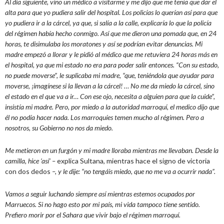
Al día siguiente, vino un médico a visitarme y me dijo que me tenía que dar el
alta para que yo pudiera salir del hospital. Los policías lo querían así para que
yo pudiera ir a la cárcel, ya que, si salía a la calle, explicaría lo que la policía
del régimen había hecho conmigo. Así que me dieron una pomada que, en 24
horas, te disimulaba los moratones y así se podrían evitar denuncias. Mi
madre empezó a llorar y le pidió al médico que me retuviera 24 horas más en
el hospital, ya que mi estado no era para poder salir entonces. “Con su estado,
no puede moverse”, le suplicaba mi madre, “que, teniéndola que ayudar para
moverse, ¡imagínese si la llevan a la cárcel! … No me da miedo la cárcel, sino
el estado en el que va a ir… Con ese ojo, necesita a alguien para que la cuide”,
insistía mi madre. Pero, por miedo a la autoridad marroquí, el medico dijo que
él no podía hacer nada. Los marroquíes temen mucho al régimen. Pero a
nosotros, su Gobierno no nos da miedo.
Me metieron en un furgón y mi madre lloraba mientras me llevaban. Desde la
camilla, hice ‘así’ –
explica Sultana, mientras hace el signo de victoria
con dos dedos
–, y le dije: “no tengáis miedo, que no me va a ocurrir nada”.
Vamos a seguir luchando siempre así mientras estemos ocupados por
Marruecos. Si no hago esto por mi país, mi vida tampoco tiene sentido.
Prefiero morir por el Sahara que vivir bajo el régimen marroquí.