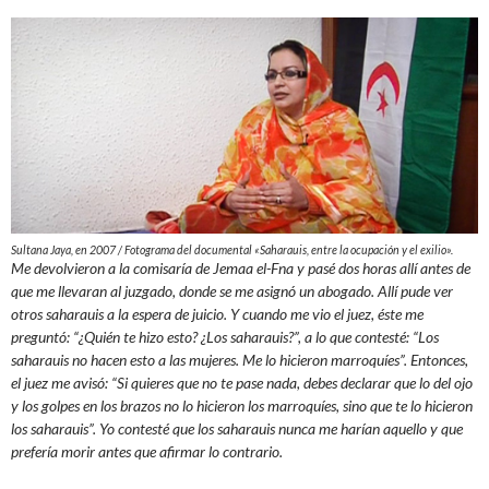
Sultana Jaya, en 2007 / Fotograma del documental «Saharauis, entre la ocupación y el exilio».
Me devolvieron a la comisaría de Jemaa el-Fna y pasé dos horas allí antes de
que me llevaran al juzgado, donde se me asignó un abogado. Allí pude ver
otros saharauis a la espera de juicio. Y cuando me vio el juez, éste me
preguntó: “¿Quién te hizo esto? ¿Los saharauis?”, a lo que contesté: “Los
saharauis no hacen esto a las mujeres. Me lo hicieron marroquíes”. Entonces,
el juez me avisó: “Si quieres que no te pase nada, debes declarar que lo del ojo
y los golpes en los brazos no lo hicieron los marroquíes, sino que te lo hicieron
los saharauis”. Yo contesté que los saharauis nunca me harían aquello y que
prefería morir antes que afirmar lo contrario.