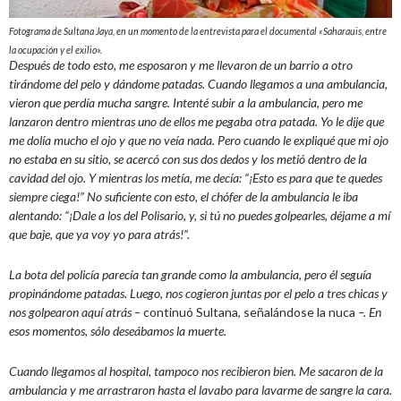
Fotograma de Sultana Jaya, en un momento de la entrevista para el documental «Saharauis, entre
la ocupación y el exilio».
Después de todo esto, me esposaron y me llevaron de un barrio a otro
tirándome del pelo y dándome patadas. Cuando llegamos a una ambulancia,
vieron que perdía mucha sangre. Intenté subir a la ambulancia, pero me
lanzaron dentro mientras uno de ellos me pegaba otra patada. Yo le dije que
me dolía mucho el ojo y que no veía nada. Pero cuando le expliqué que mi ojo
no estaba en su sitio, se acercó con sus dos dedos y los metió dentro de la
cavidad del ojo. Y mientras los metía, me decía: “¡Esto es para que te quedes
siempre ciega!” No suficiente con esto, el chófer de la ambulancia le iba
alentando: “¡Dale a los del Polisario, y, si tú no puedes golpearles, déjame a mí
que baje, que ya voy yo para atrás!”.
La bota del policía parecía tan grande como la ambulancia, pero él seguía
propinándome patadas. Luego, nos cogieron juntas por el pelo a tres chicas y
nos golpearon aquí atrás –
continuó Sultana, señalándose la nuca
–. En
esos momentos, sólo deseábamos la muerte.
Cuando llegamos al hospital, tampoco nos recibieron bien. Me sacaron de la
ambulancia y me arrastraron hasta el lavabo para lavarme de sangre la cara.