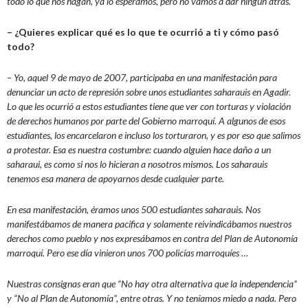
todo lo que nos hagan, ya lo esperamos, pero no vamos a dar ningún atrás.
– ¿Quieres explicar qué es lo que te ocurrió a ti y cómo pasó
todo?
– Yo, aquel 9 de mayo de 2007, participaba en una manifestación para
denunciar un acto de represión sobre unos estudiantes saharauis en Agadir.
Lo que les ocurrió a estos estudiantes tiene que ver con torturas y violación
de derechos humanos por parte del Gobierno marroquí. A algunos de esos
estudiantes, los encarcelaron e incluso los torturaron, y es por eso que salimos
a protestar. Esa es nuestra costumbre: cuando alguien hace daño a un
saharaui, es como si nos lo hicieran a nosotros mismos. Los saharauis
tenemos esa manera de apoyarnos desde cualquier parte.
En esa manifestación, éramos unos 500 estudiantes saharauis. Nos
manifestábamos de manera pacífica y solamente reivindicábamos nuestros
derechos como pueblo y nos expresábamos en contra del Plan de Autonomía
marroquí. Pero ese día vinieron unos 700 policías marroquíes …
Nuestras consignas eran que “No hay otra alternativa que la independencia”
y “No al Plan de Autonomía”, entre otras. Y no teníamos miedo a nada. Pero