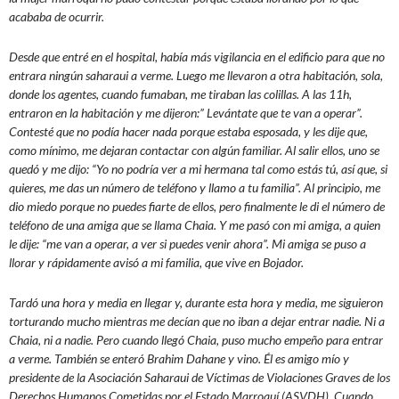
acababa de ocurrir.
Desde que entré en el hospital, había más vigilancia en el edificio para que no
entrara ningún saharaui a verme. Luego me llevaron a otra habitación, sola,
donde los agentes, cuando fumaban, me tiraban las colillas. A las 11h,
entraron en la habitación y me dijeron:” Levántate que te van a operar”.
Contesté que no podía hacer nada porque estaba esposada, y les dije que,
como mínimo, me dejaran contactar con algún familiar. Al salir ellos, uno se
quedó y me dijo: “Yo no podría ver a mi hermana tal como estás tú, así que, si
quieres, me das un número de teléfono y llamo a tu familia”. Al principio, me
dio miedo porque no puedes fiarte de ellos, pero finalmente le di el número de
teléfono de una amiga que se llama Chaia. Y me pasó con mi amiga, a quien
le dije: “me van a operar, a ver si puedes venir ahora”. Mi amiga se puso a
llorar y rápidamente avisó a mi familia, que vive en Bojador.
Tardó una hora y media en llegar y, durante esta hora y media, me siguieron
torturando mucho mientras me decían que no iban a dejar entrar nadie. Ni a
Chaia, ni a nadie. Pero cuando llegó Chaia, puso mucho empeño para entrar
a verme. También se enteró Brahim Dahane y vino. Él es amigo mío y
presidente de la Asociación Saharaui de Víctimas de Violaciones Graves de los
Derechos Humanos Cometidas por el Estado Marroquí (ASVDH). Cuando