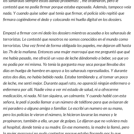
los saharauis siempre estáis dando problemas!”, me ordenaron, pero le
contesté que no podía firmar porque estaba esposada. Además, tampoco veía
nada. Y cuando quise saber qué tenía que firmar, el policía sólo repitió que
firmara cogiéndome el dedo y colocando mi huella digital en los dossiers.
Empezó a firmar con mi dedo los dossiers mientras acusaba a los saharauis de
terroristas. Le contesté que nosotros no somos conocidos en el mundo como
terroristas. Una vez firmé de forma obligada los papeles, me dejaron allí hasta
las 7h de la mañana. Entonces una mujer marroquí que me preguntó que qué
me había pasado, me ofreció un vaso de leche dándomelo a beber, ya que yo
no podía por mí misma. Yo tenía la garganta muy seca porque llevaba dos
días en huelga de hambre en apoyo a los saharauis represaliados. Y durante
estos dos días, no había bebido nada. Estaba temblando y, al tomar un poco
de leche, me sentí mejor. Durante aquel rato, no apareció ningún enfermero o
enfermera por allí. Nadie vino a ver mi estado de salud, ni a ofrecerme
medicación, ni nada. Ni tan siquiera, un calmante. Y cuando hablé con esta
señora, le pedí si podía llamar a un número de teléfono para que avisaran de
mi paradero a alguna amiga o familiar. Le escribí un numero en su mano,
pero los policías le vieron el número, le hicieron lavarse las manos y le
propinaron, también a ella, un par de golpes. Le dijeron que no volviera más
al hospital, donde tenía a su madre. En ese momento, la madre la llamó, pero
la mujer marroquí no pudo contestar porque estaba llorando por lo que