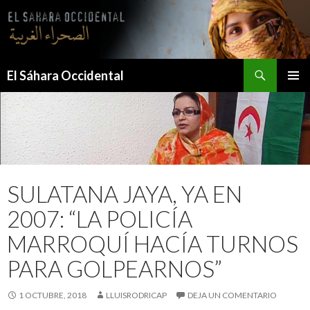
Saltar
al
contenido
Buscar
El Sáhara Occidental
MENÚ
PRINCI
SULATANA JAYA, YA EN
2007: “LA POLICÍA
MARROQUÍ HACÍA TURNOS
PARA GOLPEARNOS”
1 OCTUBRE, 2018
LLUISRODRICAP
DEJA UN COMENTARIO