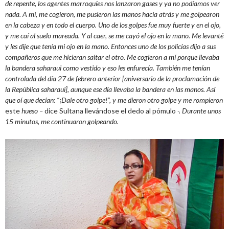
de repente, los agentes marroquíes nos lanzaron gases y ya no podíamos ver
nada. A mí, me cogieron, me pusieron las manos hacia atrás y me golpearon
en la cabeza y en todo el cuerpo. Uno de los golpes fue muy fuerte y en el ojo,
y me caí al suelo mareada. Y al caer, se me cayó el ojo en la mano. Me levanté
y les dije que tenía mi ojo en la mano. Entonces uno de los policías dijo a sus
compañeros que me hicieran saltar el otro. Me cogieron a mí porque llevaba
la bandera saharaui como vestido y eso les enfurecía. También me tenían
controlada del día 27 de febrero anterior [aniversario de la proclamación de
la República saharaui], aunque ese día llevaba la bandera en las manos. Así
que oí que decían: “¡Dale otro golpe!”, y me dieron otro golpe y me rompieron
este
hueso –
dice Sultana llevándose el dedo al pómulo
-. Durante unos
15 minutos, me continuaron golpeando.