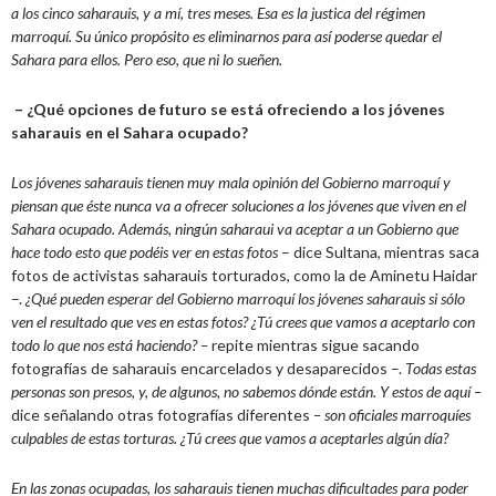
a los cinco saharauis, y a mí, tres meses. Esa es la justica del régimen
marroquí. Su único propósito es eliminarnos para así poderse quedar el
Sahara para ellos. Pero eso, que ni lo sueñen.
– ¿Qué opciones de futuro se está ofreciendo a los jóvenes
saharauis en el Sahara ocupado?
Los jóvenes saharauis tienen muy mala opinión del Gobierno marroquí y
piensan que éste nunca va a ofrecer soluciones a los jóvenes que viven en el
Sahara ocupado. Además, ningún saharaui va aceptar a un Gobierno que
hace todo esto que podéis ver en estas fotos
– dice Sultana, mientras saca
fotos de activistas saharauis torturados, como la de Aminetu Haidar
–.
¿Qué pueden esperar del Gobierno marroquí los jóvenes saharauis si sólo
ven el resultado que ves en estas fotos? ¿Tú crees que vamos a aceptarlo con
todo lo que nos está haciendo? –
repite mientras sigue sacando
fotografías de saharauis encarcelados y desaparecidos –.
Todas estas
personas son presos, y, de algunos, no sabemos dónde están. Y estos de aquí –
dice señalando otras fotografías diferentes
– son oficiales marroquíes
culpables de estas torturas. ¿Tú crees que vamos a aceptarles algún día?
En las zonas ocupadas, los saharauis tienen muchas dificultades para poder