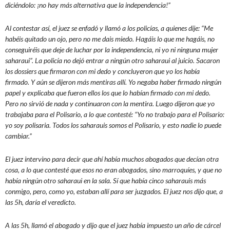
diciéndolo: ¡no hay más alternativa que la independencia!”
Al contestar así, el juez se enfadó y llamó a los policías, a quienes dije: “Me
habéis quitado un ojo, pero no me dais miedo. Hagáis lo que me hagáis, no
conseguiréis que deje de luchar por la independencia, ni yo ni ninguna mujer
saharaui”. La policía no dejó entrar a ningún otro saharaui al juicio. Sacaron
los dossiers que firmaron con mi dedo y concluyeron que yo los había
firmado. Y aún se dijeron más mentiras allí. Yo negaba haber firmado ningún
papel y explicaba que fueron ellos los que lo habían firmado con mi dedo.
Pero no sirvió de nada y continuaron con la mentira. Luego dijeron que yo
trabajaba para el Polisario, a lo que contesté: “Yo no trabajo para el Polisario:
yo soy polisaria. Todos los saharauis somos el Polisario, y esto nadie lo puede
cambiar.”
El juez intervino para decir que ahí había muchos abogados que decían otra
cosa, a lo que contesté que esos no eran abogados, sino marroquíes, y que no
había ningún otro saharaui en la sala. Sí que había cinco saharauis más
conmigo, pero, como yo, estaban allí para ser juzgados. El juez nos dijo que, a
las 5h, daría el veredicto.
A las 5h, llamó el abogado y dijo que el juez había impuesto un año de cárcel